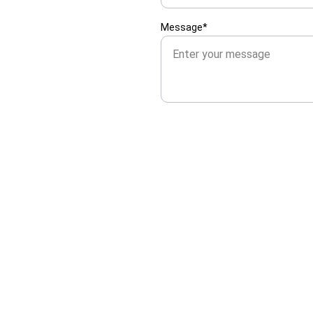
Message*
CONTATTI
Tirano (SO) 23037
info@mihaivuzz.com