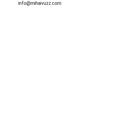
info@mihaivuzz.com
Assistenza informatica e consulenza crypto 
personalizzata.