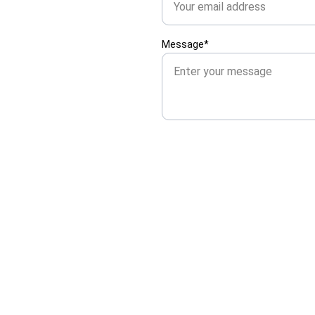
Message*
CONTATTI
Tirano (SO) 23037