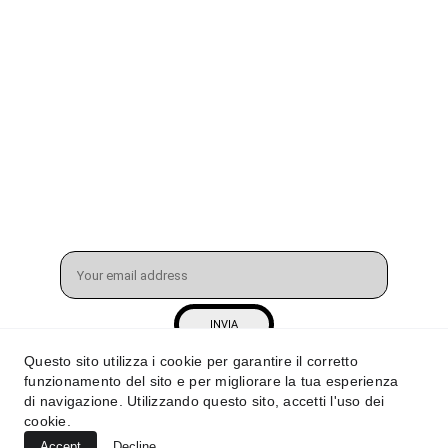
CONTATTI
info@mihaivuzz.com
3287118960
Tirano (SO) 23037
Email address
INVIA
Questo sito utilizza i cookie per garantire il corretto
funzionamento del sito e per migliorare la tua esperienza
© 2025. All rights reserved.
di navigazione. Utilizzando questo sito, accetti l'uso dei
cookie.
Accept
Decline